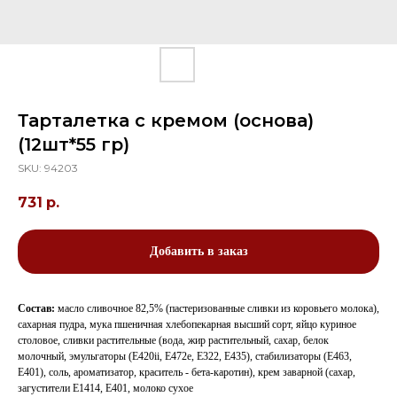
Тарталетка с кремом (основа)
(12шт*55 гр)
SKU:
94203
731
р.
Добавить в заказ
Состав:
масло сливочное 82,5% (пастеризованные сливки из коровьего молока),
сахарная пудра, мука пшеничная хлебопекарная высший сорт, яйцо куриное
столовое, сливки растительные (вода, жир растительный, сахар, белок
молочный, эмульгаторы (Е420ii, Е472е, Е322, Е435), стабилизаторы (Е463,
Е401), соль, ароматизатор, краситель - бета-каротин), крем заварной (сахар,
загустители Е1414, Е401, молоко сухое