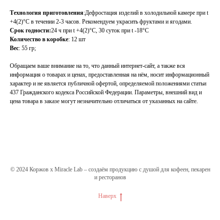
Технология приготовления
:Дефростация изделий в холодильной камере при t
+4(2)°С в течении 2-3 часов. Рекомендуем украсить фруктами и ягодами.
Срок годности:
24 ч при t +4(2)°С, 30 суток при t -18°С
Количество в коробке
: 12 шт
Вес
: 55 гр;
Обращаем ваше внимание на то, что данный интернет-сайт, а также вся
информация о товарах и ценах, предоставленная на нём, носит информационный
характер и не является публичной офертой, определяемой положениями статьи
437 Гражданского кодекса Российской Федерации. Параметры, внешний вид и
цена товара в заказе могут незначительно отличаться от указанных на сайте.
© 2024 Коржов х Miracle Lab – создаём продукцию с душой для кофеен, пекарен
и ресторанов
Наверх