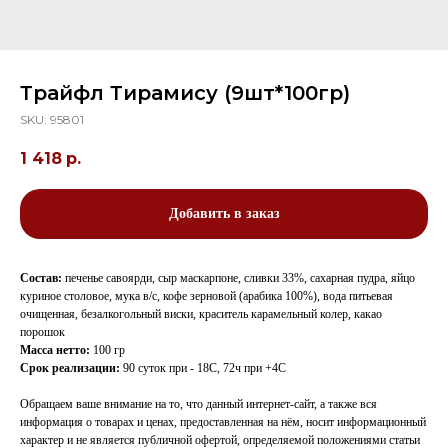
Трайфл Тирамису (9шт*100гр)
SKU:
95801
1 418
р.
Добавить в заказ
Состав:
печенье савоярди, сыр маскарпоне, сливки 33%, сахарная пудра, яйцо
куриное столовое, мука в/с, кофе зерновой (арабика 100%), вода питьевая
очищенная, безалкогольный виски, краситель карамельный колер, какао
порошок
Масса нетто:
100 гр
Срок реализации:
90 суток при - 18С, 72ч при +4С
Обращаем ваше внимание на то, что данный интернет-сайт, а также вся
информация о товарах и ценах, предоставленная на нём, носит информационный
характер и не является публичной офертой, определяемой положениями статьи