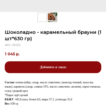
Шоколадно - карамельный брауни (1
шт*630 гр)
SKU:
09222
1 045
р.
Добавить в заказ
Состав:
основа (яйцо, сахар, масло сливочное, шоколад темный, мука пш,
какао); карамель (сахар, сливки 33%, масло сливочное, желатин, сироп глюкозы,
соль); грецкий орех.
*Пирог идёт целый.
КБЖУ
: 445,6 ккал; белки 6,0; жиры 37,1; углеводы 33,4
Вес:
630 гр