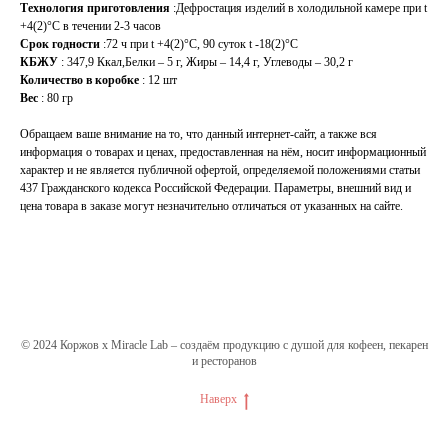
Технология приготовления
:Дефростация изделий в холодильной камере при t
+4(2)°С в течении 2-3 часов
Срок годности
:72 ч при t +4(2)°С, 90 суток t -18(2)°С
КБЖУ
: 347,9 Ккал,Белки – 5 г, Жиры – 14,4 г, Углеводы – 30,2 г
Количество в коробке
: 12 шт
Вес
: 80 гр
Обращаем ваше внимание на то, что данный интернет-сайт, а также вся
информация о товарах и ценах, предоставленная на нём, носит информационный
характер и не является публичной офертой, определяемой положениями статьи
437 Гражданского кодекса Российской Федерации. Параметры, внешний вид и
цена товара в заказе могут незначительно отличаться от указанных на сайте.
© 2024 Коржов х Miracle Lab – создаём продукцию с душой для кофеен, пекарен
и ресторанов
Наверх