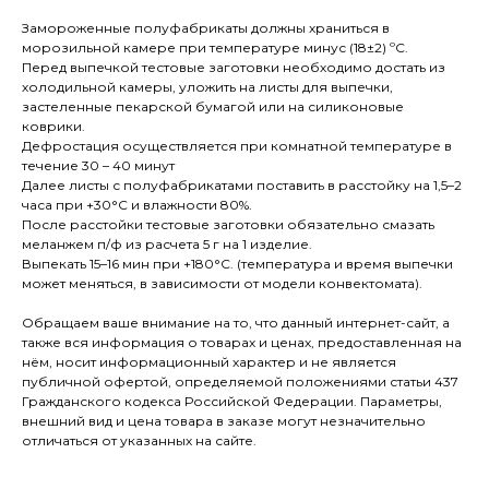
Замороженные полуфабрикаты должны храниться в
морозильной камере при температуре минус (18±2) ºС.
Перед выпечкой тестовые заготовки необходимо достать из
холодильной камеры, уложить на листы для выпечки,
застеленные пекарской бумагой или на силиконовые
коврики.
Дефростация осуществляется при комнатной температуре в
течение 30 – 40 минут
Далее листы с полуфабрикатами поставить в расстойку на 1,5–2
часа при +30°С и влажности 80%.
После расстойки тестовые заготовки обязательно смазать
меланжем п/ф из расчета 5 г на 1 изделие.
Выпекать 15–16 мин при +180°С. (температура и время выпечки
может меняться, в зависимости от модели конвектомата).
Обращаем ваше внимание на то, что данный интернет-сайт, а
также вся информация о товарах и ценах, предоставленная на
нём, носит информационный характер и не является
публичной офертой, определяемой положениями статьи 437
Гражданского кодекса Российской Федерации. Параметры,
внешний вид и цена товара в заказе могут незначительно
отличаться от указанных на сайте.