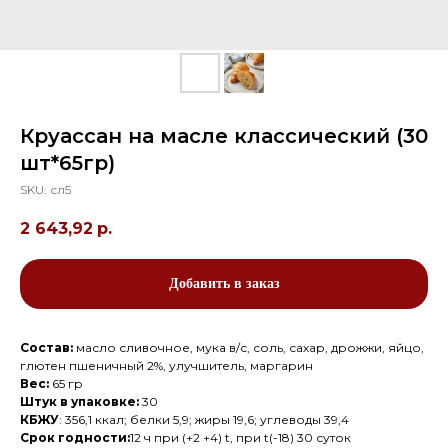
Круассан на масле классический (30
шт*65гр)
SKU:
сл5
2 643,92
р.
Добавить в заказ
Состав:
масло сливочное, мука в/с, соль, сахар, дрожжи, яйцо,
глютен пшеничный 2%, улучшитель, маргарин
Вес:
65 гр
Штук в упаковке:
30
КБЖУ
: 356,1 ккал; белки 5,9; жиры 19,6; углеводы 39,4
Срок годности:
12 ч при (+2 +4) t, при t(-18) 30 суток