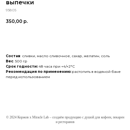
выпечки
95805
350,00
р.
Добавить в заказ
Состав
: сливки, масло сливочное, сахар, желатин, соль
Вес
: 500 гр
Срок годности:
48 часа при +4/+2°С
Рекомендация по применению:
растопить в водяной бане
перед использованием
© 2024 Коржов х Miracle Lab – создаём продукцию с душой для кофеен, пекарен
и ресторанов