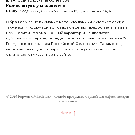
влажности воздуха не более 75%
Кол-во штук в упаковке:
15 шт;
КБЖУ
: 322,0 ккал; белки 5,2г; жиры 18,1г; углеводы 34,9г.
Обращаем ваше внимание на то, что данный интернет-сайт, а
также вся информация о товарах и ценах, предоставленная на
нём, носит информационный характер и не является
публичной офертой, определяемой положениями статьи 437
Гражданского кодекса Российской Федерации. Параметры,
внешний вид и цена товара в заказе могут незначительно
отличаться от указанных на сайте.
© 2024 Коржов х Miracle Lab – создаём продукцию с душой для кофеен, пекарен
и ресторанов
Наверх