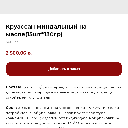
Круассан миндальный на
масле(15шт*130гр)
SKU:
сл1
2 560,06
р.
Добавить в заказ
Состав:
мука пш. в/с, маргарин, масло сливочное, улучшитель,
дрожжи, соль, сахар, мука миндальная, орех миндаль, вода,
сухой крем, улучшитель.
Срок:
30 суток при температуре хранения –18+/-2°С; Изделий в
потребительской упаковке 48 часов при температуре
хранения +18+/-5°С; Изделий без индивидуальной упаковки 24
часа при температуре хранения +18+/5°С и относительной