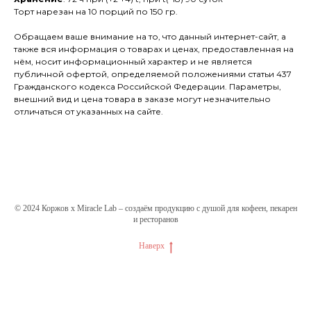
Торт нарезан на 10 порций по 150 гр.
Обращаем ваше внимание на то, что данный интернет-сайт, а
также вся информация о товарах и ценах, предоставленная на
нём, носит информационный характер и не является
публичной офертой, определяемой положениями статьи 437
Гражданского кодекса Российской Федерации. Параметры,
внешний вид и цена товара в заказе могут незначительно
отличаться от указанных на сайте.
© 2024 Коржов х Miracle Lab – создаём продукцию с душой для кофеен, пекарен
и ресторанов
Наверх