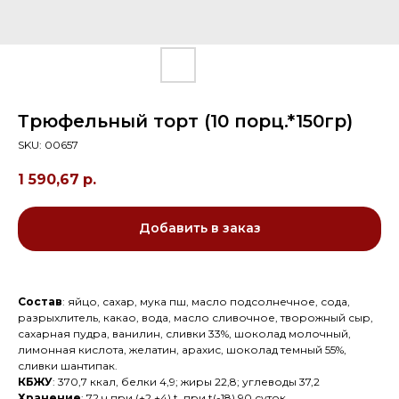
Трюфельный торт (10 порц.*150гр)
SKU:
00657
1 590,67
р.
Добавить в заказ
Состав
: яйцо, сахар, мука пш, масло подсолнечное, сода,
разрыхлитель, какао, вода, масло сливочное, творожный сыр,
сахарная пудра, ванилин, сливки 33%, шоколад молочный,
лимонная кислота, желатин, арахис, шоколад темный 55%,
сливки шантипак.
КБЖУ
: 370,7 ккал, белки 4,9; жиры 22,8; углеводы 37,2
Хранение
: 72 ч при (+2 +4) t, при t(-18) 90 суток