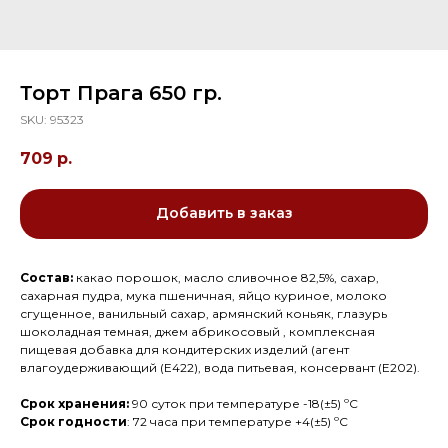
Торт Прага 650 гр.
SKU:
95323
709
р.
Добавить в заказ
Состав:
какао порошок, масло сливочное 82,5%, сахар,
сахарная пудра, мука пшеничная, яйцо куриное, молоко
сгущенное, ванильный сахар, армянский коньяк, глазурь
шоколадная темная, джем абрикосовый , комплексная
пищевая добавка для кондитерских изделий (агент
влагоудерживающий (Е422), вода питьевая, консервант (Е202).
Срок хранения:
90 суток при температуре -18(±5) ºС
Срок годности
: 72 часа при температуре +4(±5) ºС