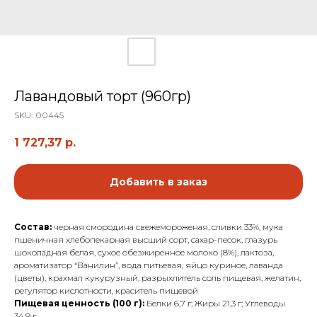
Лавандовый торт (960гр)
SKU:
00445
1 727,37
р.
Добавить в заказ
Состав:
черная смородина свежемороженая, сливки 33%, мука
пшеничная хлебопекарная высший сорт, сахар-песок, глазурь
шоколадная белая, сухое обезжиренное молоко (8%), лактоза,
ароматизатор “Ванилин”, вода питьевая, яйцо куриное, лаванда
(цветы), крахмал кукурузный, разрыхлитель соль пищевая, желатин,
регулятор кислотности, краситель пищевой
Пищевая ценность (100 г):
Белки 6,7 г; Жиры 21,3 г; Углеводы
34,9 г