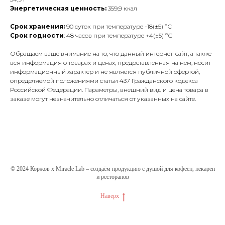
Энергетическая ценность:
359,9 ккал
Срок хранения:
90 суток при температуре -18(±5) ºС
Срок годности
: 48 часов при температуре +4(±5) ºС
Обращаем ваше внимание на то, что данный интернет-сайт, а также
вся информация о товарах и ценах, предоставленная на нём, носит
информационный характер и не является публичной офертой,
определяемой положениями статьи 437 Гражданского кодекса
Российской Федерации. Параметры, внешний вид и цена товара в
заказе могут незначительно отличаться от указанных на сайте.
© 2024 Коржов х Miracle Lab – создаём продукцию с душой для кофеен, пекарен
и ресторанов
Наверх