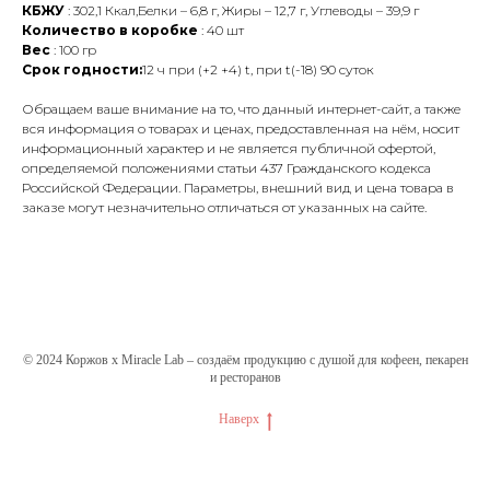
КБЖУ
: 302,1 Ккал,Белки – 6,8 г, Жиры – 12,7 г, Углеводы – 39,9 г
Количество в коробке
: 40 шт
Вес
: 100 гр
Срок годности:
12 ч при (+2 +4) t, при t(-18) 90 суток
Обращаем ваше внимание на то, что данный интернет-сайт, а также
вся информация о товарах и ценах, предоставленная на нём, носит
информационный характер и не является публичной офертой,
определяемой положениями статьи 437 Гражданского кодекса
Российской Федерации. Параметры, внешний вид и цена товара в
заказе могут незначительно отличаться от указанных на сайте.
© 2024 Коржов х Miracle Lab – создаём продукцию с душой для кофеен, пекарен
и ресторанов
Наверх