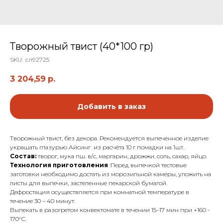
Творожный твист (40*100 гр)
SKU:
сл92725
3 204,59
р.
Добавить в заказ
Творожный твист, без декора. Рекомендуется выпеченное изделие
украшать глазурью Айсинг из расчёта 10 г помадки на 1шт.
Состав:
творог, мука пш. в/с, маргарин, дрожжи, соль, сахар, яйцо.
Технология приготовления
:Перед выпечкой тестовые
заготовки необходимо достать из морозильной камеры, уложить на
листы для выпечки, застеленные пекарской бумагой.
Дефростация осуществляется при комнатной температуре в
течение 30 – 40 минут.
Выпекать в разогретом конвектомате в течении 15–17 мин при +160 -
170°С.