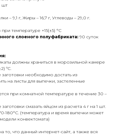
 шт
лки – 9,1 г, Жиры – 16,7 г, Углеводы – 29,0 г.
в при температуре +15(±5) °С
нного слоеного полуфабриката:
90 суток
ия:
каты должны храниться в морозильной камере
2) ºС.
 заготовки необходимо достать из
ть на листы для выпечки, застеленные
тся при комнатной температуре в течение 30 –
заготовки смазать яйцом из расчета 4 г на 1 шт.
170-180°С. (температура и время выпечки может
 модели конвектомата)
 то, что данный интернет-сайт, а также вся