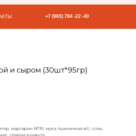
+7 (965) 784 -22 -40
АКТЫ
ой и сыром (30шт*95гр)
итер, маргарин №39, мука пшеничная в/с, соль,
ные, семена кунжута