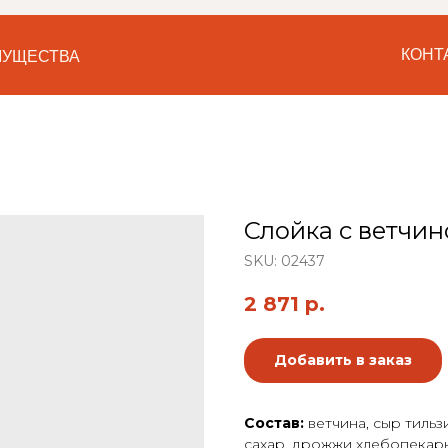
КОНТ
УЩЕСТВА
Слойка с ветчин
SKU:
02437
2 871
р.
Добавить в заказ
МОСКВА
Состав:
ветчина, сыр тильз
сахар, дрожжи хлебопекар