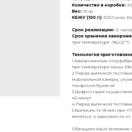
Количество в коробке:
30
Вес:
95 гр
КБЖУ (100 г):
303,9 ккал; Бе
Срок реализации:
12 часо
Срок хранения замороже
при температуре -18(±2) °С
Технология приготовлен
1.Замороженные полуфабри
при температуре минус (18±
2.Перед выпечкой тестовые
морозильной камеры, уложи
пекарской бумагой.
3.Дефростация осуществляе
40 минут.
4.Перед выпечкой тестовые 
5.Выпекать 14–16 мин при +
меняться, в зависимости от
Обращаем ваше внимание на