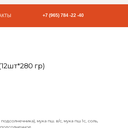
+7 (965) 784 -22 -40
АКТЫ
(12шт*280 гр)
 подсолнечника), мука пш. в/с, мука пш 1с, соль,
о подсолнечное.