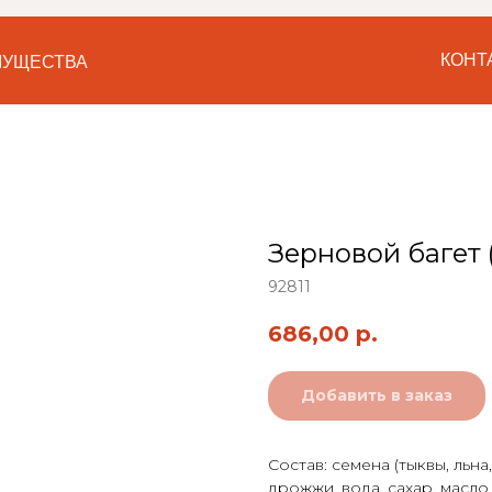
КОНТ
УЩЕСТВА
Зерновой багет 
92811
686,00
р.
Добавить в заказ
МОСКВА
Состав: семена (тыквы, льна,
дрожжи, вода, сахар, масл