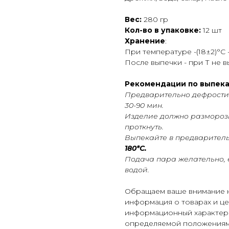
Вес:
280 гр
Кол-во в упаковке:
12 шт
Хранение
:
При температуре -(18±2)°С -
После выпечки - при Т не вы
Рекомендации по выпек
Предварительно дефростир
30-90 мин.
Изделие должно разморозит
проткнуть.
Выпекайте в предваритель
180*С.
Подача пара желательно, е
водой.
Обращаем ваше внимание на
информация о товарах и це
информационный характер 
определяемой положениями