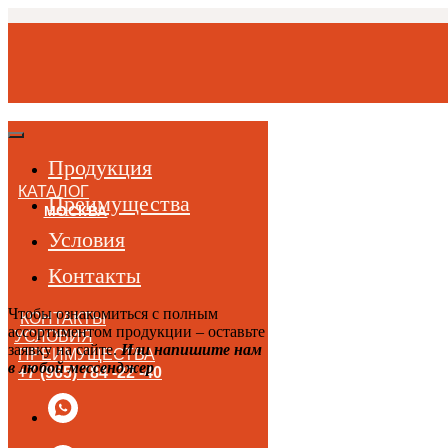
Продукция
КАТАЛОГ
Преимущества
МОСКВА
Условия
Контакты
Чтобы ознакомиться с полным
КОНТАКТЫ
ассортиментом продукции – оставьте
УСЛОВИЯ
заявку на сайте.
Или напишите нам
ПРЕИМУЩЕСТВА
в любой мессенджер
+7 (965) 784 -22 -40