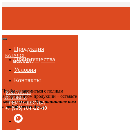
Продукция
КАТАЛОГ
Преимущества
МОСКВА
Условия
Контакты
Чтобы ознакомиться с полным
КОНТАКТЫ
ассортиментом продукции – оставьте
УСЛОВИЯ
заявку на сайте.
Или напишите нам
ПРЕИМУЩЕСТВА
в любой мессенджер
+7 (965) 784 -22 -40