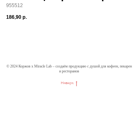
955512
186,90
р.
© 2024 Коржов х Miracle Lab – создаём продукцию с душой для кофеен, пекарен
и ресторанов
Наверх