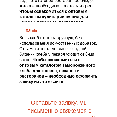
вид – это готовое ресторанное блюдо,
которое необходимо просто разогреть.
Чтобы ознакомиться с оптовым
каталогом кулинарии су-вид для
кофеен, пекарен и ресторанов –
необходимо оформить заявку на
ХЛЕБ
этом сайте. Мы поставляем
оптом
с
Весь хлеб готовим вручную, без
доставкой по
Санкт
-
Петербургу
и
использования искусственных добавок.
Ленинградской области.
От замеса теста до выпечки одной
буханки хлеба у пекаря уходит от 8-ми
часов.
Чтобы ознакомиться с
оптовым каталогом замороженного
хлеба для кофеен, пекарен и
ресторанов – необходимо оформить
заявку на этом сайте.
Оставьте заявку, мы
письменно свяжемся с